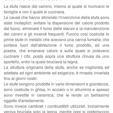
La stufa nasce dal camino, intorno al quale si riunivano le
famiglie e con il quale si cucinava.
Le cause che hanno stimolato l'invenzione della stufa sono
state molteplici: evitare la dispersione del calore prodotto
dal fuoco, eliminare il fumo dalle stanze e la manutenzione
dei camini e gli incendi frequenti. Furono così costruite le
prime stufe in metallo che avevano una canna fumaria, che
portava fuori dall'abitazione il fumo prodotto, ed una
piastra, che emanava calore e sulla quale si potevano
cucinare i cibi, posta sopra una struttura chiusa da uno
sportello, entro la quale bruciava la legna.
La struttura originaria della stufa, anche se migliorata ed
adattata ad ogni ambiente ed esigenza, è rimasta invariata
fino ai giorni nostri.
Le stufe vengono prodotte in varie dimensioni e grandezze,
sono costruite in ghisa, in acciaio o in alluminio e spesso
sono rivestite in ceramica, che le rende un bellissimo
oggetto d'arredamento.
Sono invece cambiati i combustibili utilizzati. Inizialmente
veniva bruciata solo la legna, mentre oggi si preferiscono